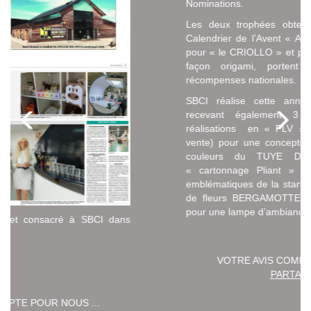
Nominations.
Les deux trophées obtenus par SBCI, p
Calendrier de l’Avent « Arbre à chocolat »
pour « le CRIOLLO » et pour sa Guirlande d
façon origami, portent à 26 le no
récompenses nationales.
SBCI réalise cette année le grand ch
recevant également 3 nominations p
réalisations en « PLV » (publicité sur le
vente) pour une conception en forme de
couleurs du TUYE DE MESANDANS
« cartonnage Pliant » pour les cônes 
emblématiques de la start-up parisienne de 
de fleurs BERGAMOTTE et en « Objet C
pour une lampe d’ambiance « pop up ».
 à SBCI dans
VOTRE AVIS COMPTE POUR NOUS .
PARTAGEZ-LE
S ...