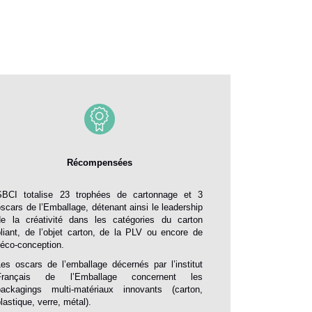
Récompensées
SBCI totalise 23 trophées de cartonnage et 3
oscars de l’Emballage, détenant ainsi le leadership
de la créativité dans les catégories du carton
pliant, de l’objet carton, de la PLV ou encore de
l’éco-conception.
Les oscars de l’emballage décernés par l’institut
Français de l’Emballage concernent les
packagings multi-matériaux innovants (carton,
lastique, verre, métal).