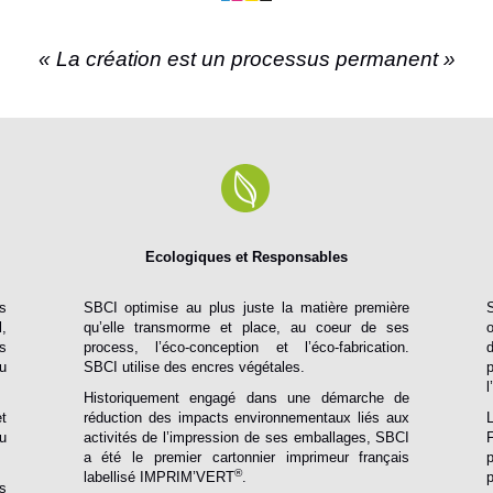
« La création est un processus permanent »
Ecologiques et Responsables
s
SBCI optimise au plus juste la matière première
,
qu’elle transmorme et place, au coeur de ses
s
process, l’éco-conception et l’éco-fabrication.
u
SBCI utilise des encres végétales.
Historiquement engagé dans une démarche de
et
réduction des impacts environnementaux liés aux
u
activités de l’impression de ses emballages, SBCI
a été le premier cartonnier imprimeur français
®
labellisé IMPRIM’VERT
.
p
s